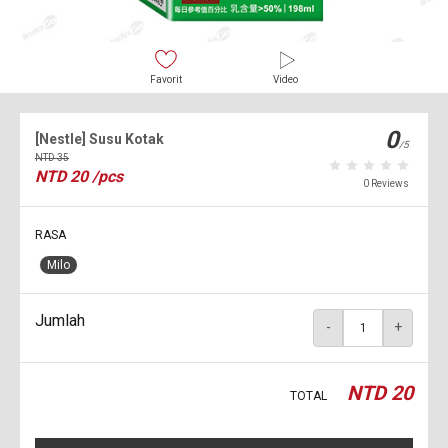
Favorit
Video
0
[Nestle] Susu Kotak
/5
NTD
35
NTD
20
/pcs
0 Reviews
RASA
Milo
Jumlah
-
+
NTD
20
TOTAL