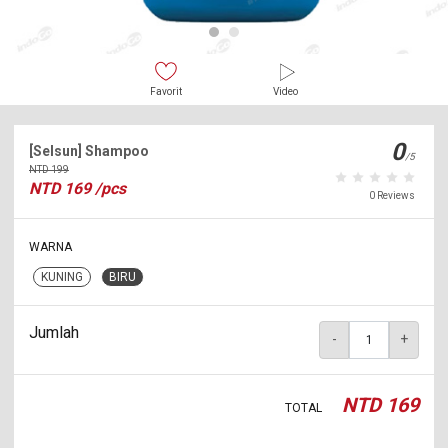
Favorit
Video
0
[Selsun] Shampoo
/5
NTD
199
NTD
169
/pcs
0 Reviews
WARNA
KUNING
BIRU
Jumlah
-
+
NTD
169
TOTAL