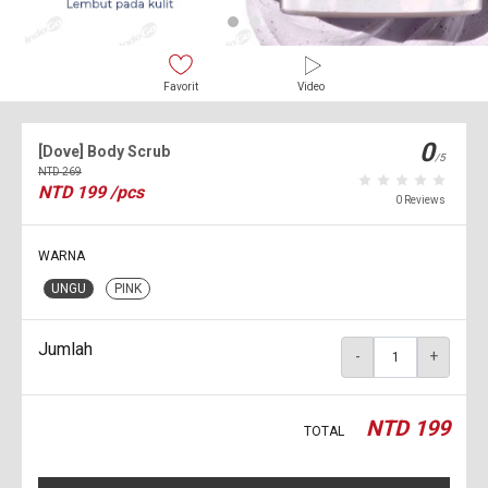
Favorit
Video
0
[Dove] Body Scrub
/5
NTD
269
NTD
199
/pcs
0 Reviews
WARNA
UNGU
PINK
Jumlah
-
+
NTD
199
TOTAL