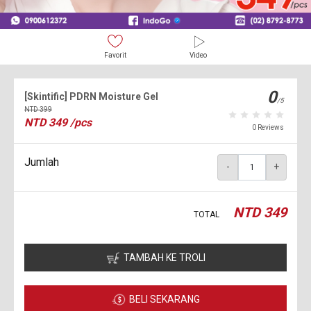
Favorit
Video
0
[Skintific] PDRN Moisture Gel
/5
NTD
399
NTD
349
/pcs
0 Reviews
Jumlah
-
+
NTD
349
TOTAL
TAMBAH KE TROLI
BELI SEKARANG