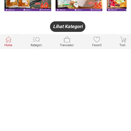
Lihat Kategori
Home
Kategori
Transaksi
Favorit
Troli
HANDPHONE
FASHION
PAKAIAN
PERHIASAN
DALAM
PRODUK
PULSA
JAM TANGAN
KECANTIKAN
MUSLIM