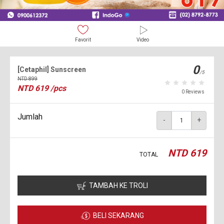
Favorit
Video
0
[Cetaphil] Sunscreen
/5
NTD
899
NTD
619
/pcs
0 Reviews
Jumlah
-
+
NTD
619
TOTAL
TAMBAH KE TROLI
BELI SEKARANG