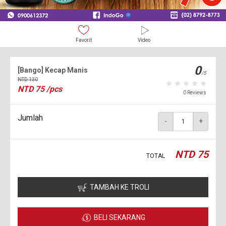
Favorit
Video
0
[Bango] Kecap Manis
/5
NTD
130
NTD
75
/pcs
0 Reviews
Jumlah
-
+
NTD
75
TOTAL
TAMBAH KE TROLI
BELI SEKARANG