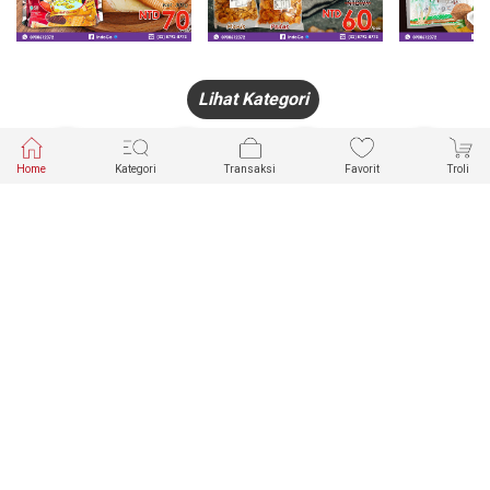
Lihat Kategori
Home
Kategori
Transaksi
Favorit
Troli
HANDPHONE
FASHION
PAKAIAN
PERHIASAN
DALAM
PRODUK
PULSA
JAM TANGAN
KECANTIKAN
MUSLIM