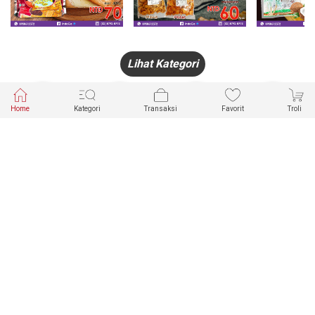
Lihat Kategori
Home
Kategori
Transaksi
Favorit
Troli
HANDPHONE
FASHION
PAKAIAN
PERHIASAN
DALAM
PRODUK
PULSA
JAM TANGAN
KECANTIKAN
MUSLIM