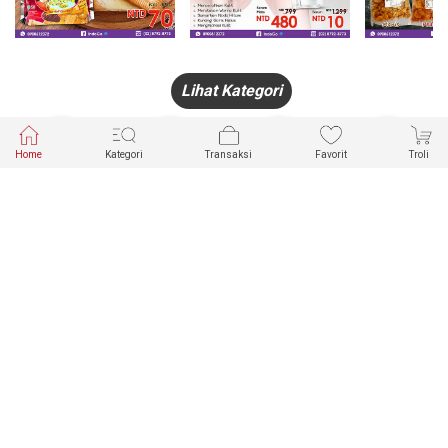
Lihat Kategori
Home
Kategori
Transaksi
Favorit
Troli
HANDPHONE
FASHION
PAKAIAN
PERHIASAN
DALAM
PRODUK
PULSA
JAM TANGAN
KECANTIKAN
MUSLIM