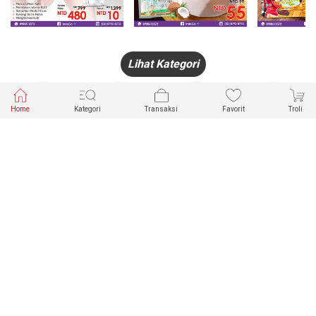
Lihat Kategori
Home
Kategori
Transaksi
Favorit
Troli
HANDPHONE
FASHION
PAKAIAN
PERHIASAN
DALAM
PRODUK
PULSA
JAM TANGAN
KECANTIKAN
MUSLIM