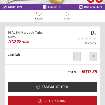
Favorit
Video
0
[GALEN] Kerupuk Tahu
/5
NTD
99
NTD
35
/pcs
0 Reviews
Jumlah
-
+
NTD
35
TOTAL
TAMBAH KE TROLI
BELI SEKARANG