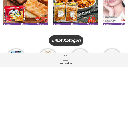
Lihat Kategori
Transaksi
HANDPHONE
FASHION
PAKAIAN
PERHIASAN
DALAM
PRODUK
PULSA
JAM TANGAN
KECANTIKAN
MUSLIM