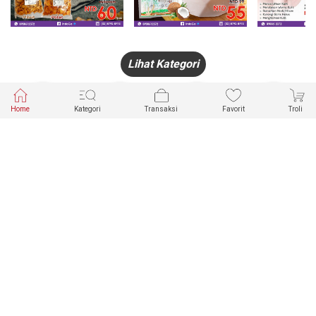
Lihat Kategori
Home
Kategori
Transaksi
Favorit
Troli
HANDPHONE
FASHION
PAKAIAN
PERHIASAN
DALAM
PRODUK
PULSA
JAM TANGAN
KECANTIKAN
MUSLIM