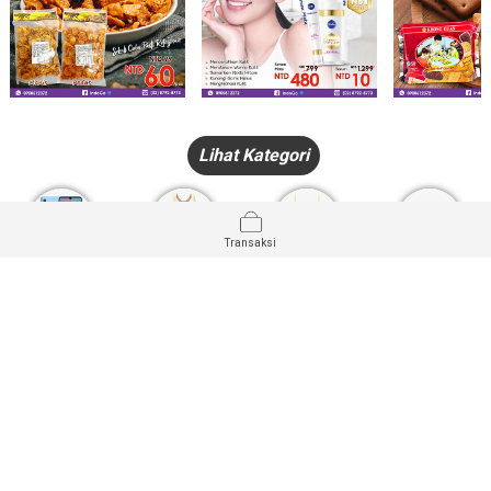
Lihat Kategori
Transaksi
HANDPHONE
FASHION
PAKAIAN
PERHIASAN
DALAM
PRODUK
PULSA
JAM TANGAN
KECANTIKAN
MUSLIM