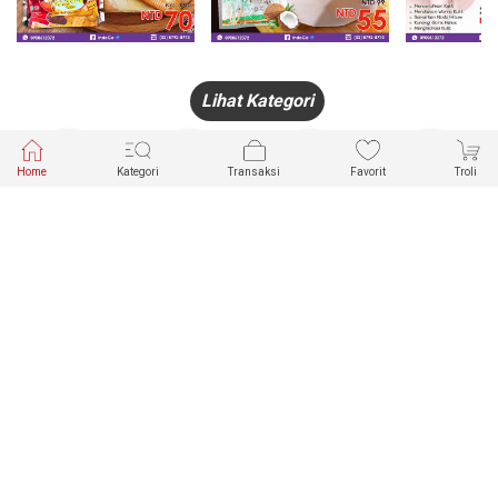
Lihat Kategori
Home
Kategori
Transaksi
Favorit
Troli
HANDPHONE
FASHION
PAKAIAN
PERHIASAN
DALAM
PRODUK
PULSA
JAM TANGAN
KECANTIKAN
MUSLIM