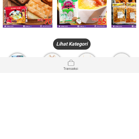
Lihat Kategori
Transaksi
HANDPHONE
FASHION
PAKAIAN
PERHIASAN
DALAM
PRODUK
PULSA
JAM TANGAN
KECANTIKAN
MUSLIM