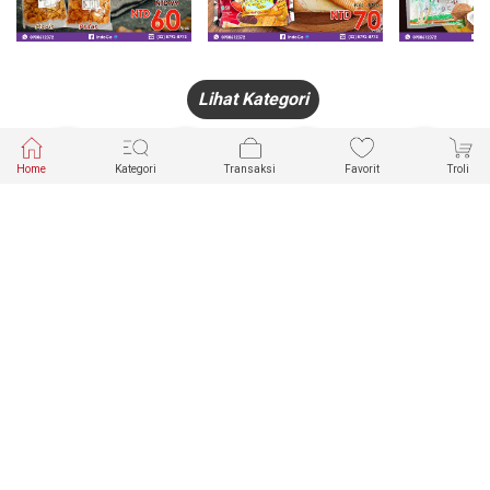
Lihat Kategori
Home
Kategori
Transaksi
Favorit
Troli
HANDPHONE
FASHION
PAKAIAN
PERHIASAN
DALAM
PRODUK
PULSA
JAM TANGAN
KECANTIKAN
MUSLIM