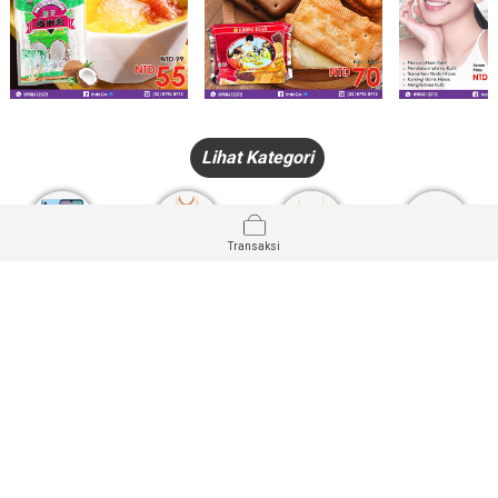
Lihat Kategori
Transaksi
HANDPHONE
FASHION
PAKAIAN
PERHIASAN
DALAM
PRODUK
PULSA
JAM TANGAN
KECANTIKAN
MUSLIM