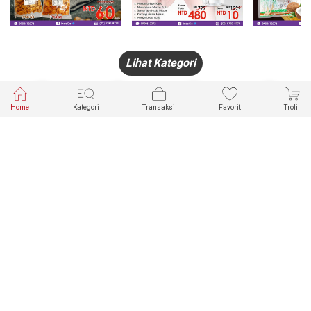
Lihat Kategori
Home
Kategori
Transaksi
Favorit
Troli
HANDPHONE
FASHION
PAKAIAN
PERHIASAN
DALAM
PRODUK
PULSA
JAM TANGAN
KECANTIKAN
MUSLIM