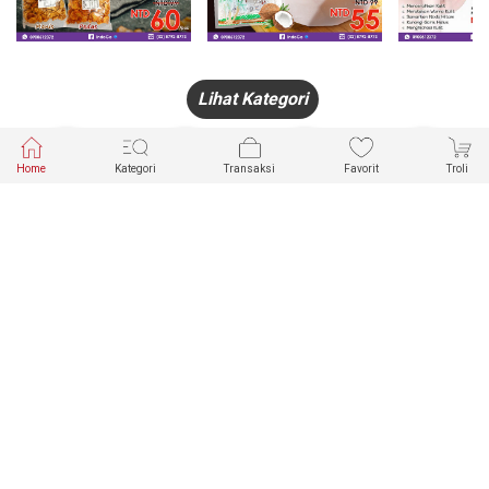
Lihat Kategori
Home
Kategori
Transaksi
Favorit
Troli
HANDPHONE
FASHION
PAKAIAN
PERHIASAN
DALAM
PRODUK
PULSA
JAM TANGAN
KECANTIKAN
MUSLIM