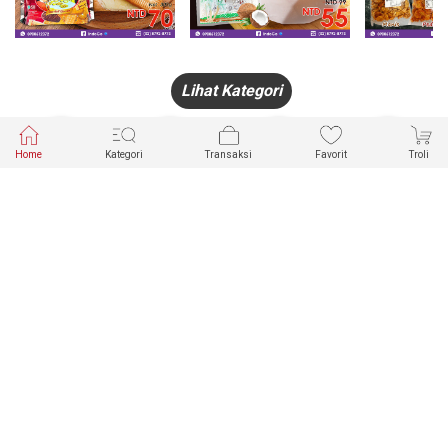
Lihat Kategori
Home
Kategori
Transaksi
Favorit
Troli
HANDPHONE
FASHION
PAKAIAN
PERHIASAN
DALAM
PRODUK
PULSA
JAM TANGAN
KECANTIKAN
MUSLIM