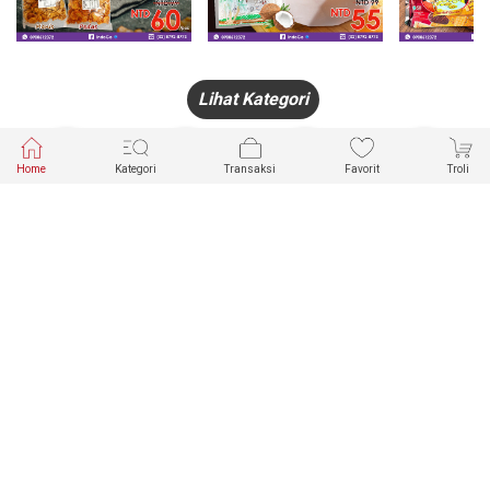
Lihat Kategori
Home
Kategori
Transaksi
Favorit
Troli
HANDPHONE
FASHION
PAKAIAN
PERHIASAN
DALAM
PRODUK
PULSA
JAM TANGAN
KECANTIKAN
MUSLIM