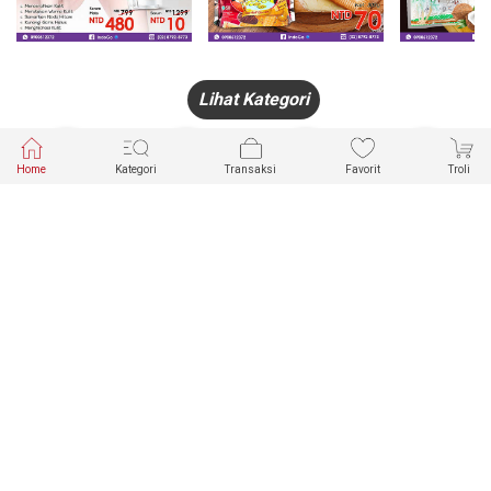
Lihat Kategori
Home
Kategori
Transaksi
Favorit
Troli
HANDPHONE
FASHION
PAKAIAN
PERHIASAN
DALAM
PRODUK
PULSA
JAM TANGAN
KECANTIKAN
MUSLIM