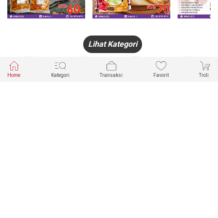
Lihat Kategori
Home
Kategori
Transaksi
Favorit
Troli
HANDPHONE
FASHION
PAKAIAN
PERHIASAN
DALAM
PRODUK
PULSA
JAM TANGAN
KECANTIKAN
MUSLIM