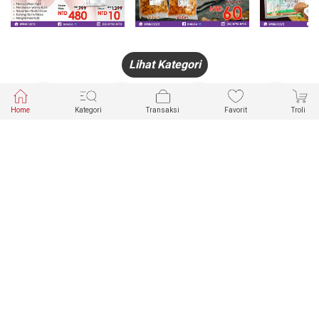
Lihat Kategori
Home
Kategori
Transaksi
Favorit
Troli
HANDPHONE
FASHION
PAKAIAN
PERHIASAN
DALAM
PRODUK
PULSA
JAM TANGAN
KECANTIKAN
MUSLIM