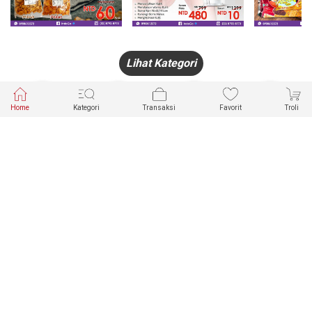
Lihat Kategori
Home
Kategori
Transaksi
Favorit
Troli
HANDPHONE
FASHION
PAKAIAN
PERHIASAN
DALAM
PRODUK
PULSA
JAM TANGAN
KECANTIKAN
MUSLIM