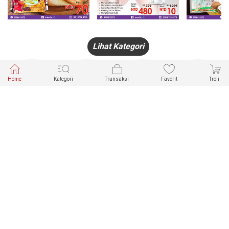
Lihat Kategori
Home
Kategori
Transaksi
Favorit
Troli
HANDPHONE
FASHION
PAKAIAN
PERHIASAN
DALAM
PRODUK
PULSA
JAM TANGAN
KECANTIKAN
MUSLIM