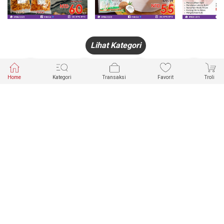
Lihat Kategori
Home
Kategori
Transaksi
Favorit
Troli
HANDPHONE
FASHION
PAKAIAN
PERHIASAN
DALAM
PRODUK
PULSA
JAM TANGAN
KECANTIKAN
MUSLIM