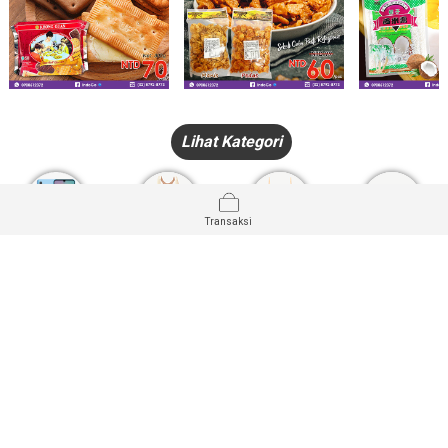
Lihat Kategori
Transaksi
HANDPHONE
FASHION
PAKAIAN
PERHIASAN
DALAM
PRODUK
PULSA
JAM TANGAN
KECANTIKAN
MUSLIM