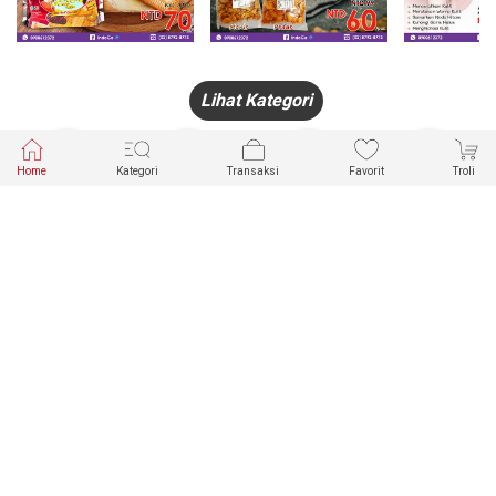
Lihat Kategori
Home
Kategori
Transaksi
Favorit
Troli
HANDPHONE
FASHION
PAKAIAN
PERHIASAN
DALAM
PRODUK
PULSA
JAM TANGAN
KECANTIKAN
MUSLIM