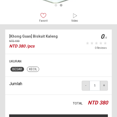
Favorit
Video
0
[Khong Guan] Biskuit Kaleng
/5
NTD
499
NTD
380
/pcs
0 Reviews
UKURAN
BESAR
KECIL
Jumlah
-
+
NTD
380
TOTAL