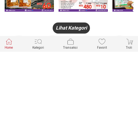
Lihat Kategori
Home
Kategori
Transaksi
Favorit
Troli
HANDPHONE
FASHION
PAKAIAN
PERHIASAN
DALAM
PRODUK
PULSA
JAM TANGAN
KECANTIKAN
MUSLIM