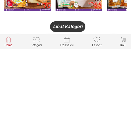
Lihat Kategori
Home
Kategori
Transaksi
Favorit
Troli
HANDPHONE
FASHION
PAKAIAN
PERHIASAN
DALAM
PRODUK
PULSA
JAM TANGAN
KECANTIKAN
MUSLIM