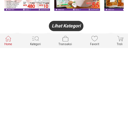
Lihat Kategori
Home
Kategori
Transaksi
Favorit
Troli
HANDPHONE
FASHION
PAKAIAN
PERHIASAN
DALAM
PRODUK
PULSA
JAM TANGAN
KECANTIKAN
MUSLIM