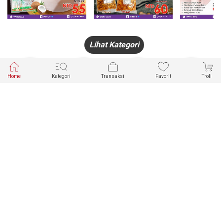
Lihat Kategori
Home
Kategori
Transaksi
Favorit
Troli
HANDPHONE
FASHION
PAKAIAN
PERHIASAN
DALAM
PRODUK
PULSA
JAM TANGAN
KECANTIKAN
MUSLIM