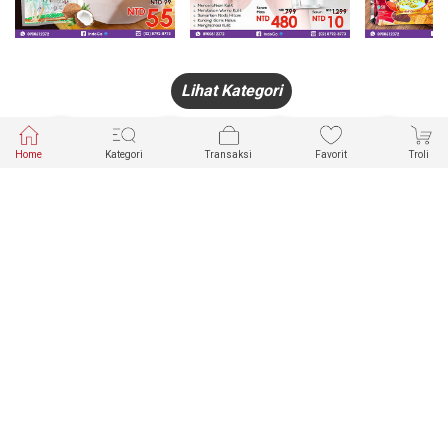
Lihat Kategori
Home
Kategori
Transaksi
Favorit
Troli
HANDPHONE
FASHION
PAKAIAN
PERHIASAN
DALAM
PRODUK
PULSA
JAM TANGAN
KECANTIKAN
MUSLIM