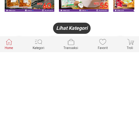
Lihat Kategori
Home
Kategori
Transaksi
Favorit
Troli
HANDPHONE
FASHION
PAKAIAN
PERHIASAN
DALAM
PRODUK
PULSA
JAM TANGAN
KECANTIKAN
MUSLIM