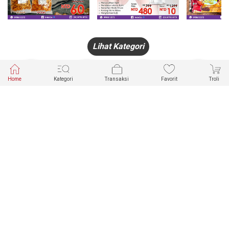
Lihat Kategori
Home
Kategori
Transaksi
Favorit
Troli
HANDPHONE
FASHION
PAKAIAN
PERHIASAN
DALAM
PRODUK
PULSA
JAM TANGAN
KECANTIKAN
MUSLIM