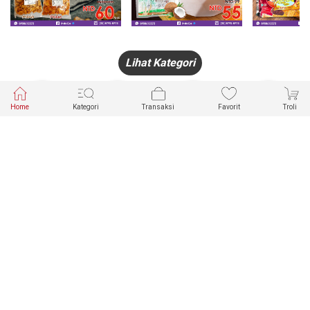
Lihat Kategori
Home
Kategori
Transaksi
Favorit
Troli
HANDPHONE
FASHION
PAKAIAN
PERHIASAN
DALAM
PRODUK
PULSA
JAM TANGAN
KECANTIKAN
MUSLIM