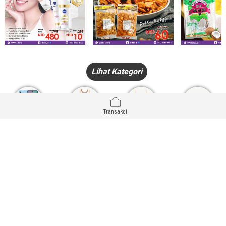
Lihat Kategori
Transaksi
HANDPHONE
FASHION
PAKAIAN
PERHIASAN
DALAM
PRODUK
PULSA
JAM TANGAN
KECANTIKAN
MUSLIM