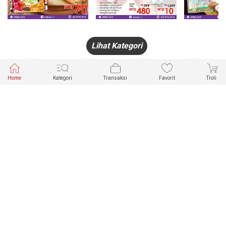
Lihat Kategori
Home
Kategori
Transaksi
Favorit
Troli
HANDPHONE
FASHION
PAKAIAN
PERHIASAN
DALAM
PRODUK
PULSA
JAM TANGAN
KECANTIKAN
MUSLIM