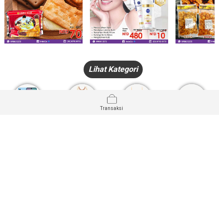
Lihat Kategori
Transaksi
HANDPHONE
FASHION
PAKAIAN
PERHIASAN
DALAM
PRODUK
PULSA
JAM TANGAN
KECANTIKAN
MUSLIM