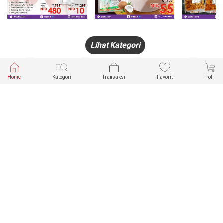
Lihat Kategori
Home
Kategori
Transaksi
Favorit
Troli
HANDPHONE
FASHION
PAKAIAN
PERHIASAN
DALAM
PRODUK
PULSA
JAM TANGAN
KECANTIKAN
MUSLIM