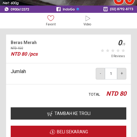
Favorit
Video
0
Beras Merah
/5
NTD
150
NTD
80
/pcs
0 Reviews
Jumlah
-
+
NTD
80
TOTAL
TAMBAH KE TROLI
BELI SEKARANG