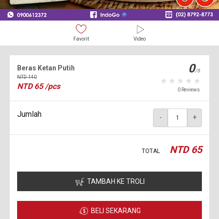
Favorit
Video
0
Beras Ketan Putih
/5
NTD
140
NTD
65
/pcs
0 Reviews
Jumlah
-
+
NTD
65
TOTAL
TAMBAH KE TROLI
BELI SEKARANG