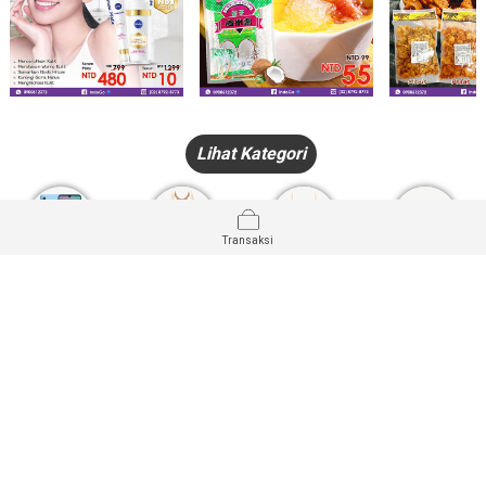
Lihat Kategori
Transaksi
HANDPHONE
FASHION
PAKAIAN
PERHIASAN
DALAM
PRODUK
PULSA
JAM TANGAN
KECANTIKAN
MUSLIM