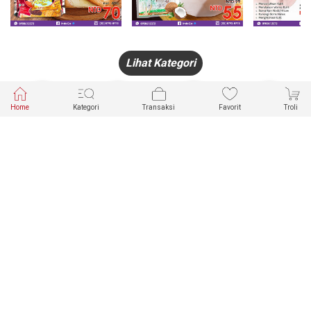
Lihat Kategori
Home
Kategori
Transaksi
Favorit
Troli
HANDPHONE
FASHION
PAKAIAN
PERHIASAN
DALAM
PRODUK
PULSA
JAM TANGAN
KECANTIKAN
MUSLIM