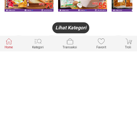
Lihat Kategori
Home
Kategori
Transaksi
Favorit
Troli
HANDPHONE
FASHION
PAKAIAN
PERHIASAN
DALAM
PRODUK
PULSA
JAM TANGAN
KECANTIKAN
MUSLIM