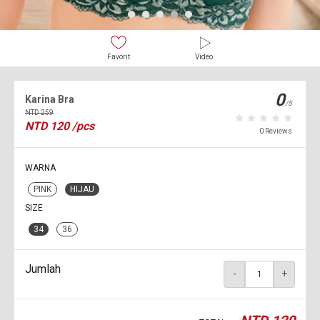
Favorit
Video
0
Karina Bra
/5
NTD
259
NTD
120
/pcs
0 Reviews
WARNA
PINK
HIJAU
SIZE
34
36
Jumlah
-
+